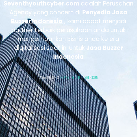
Seventhyouthcyber.com
adalah Perusahan
Agency yang concern di
Penyedia Jasa
Buzzer Indonesia
, kami dapat menjadi
partner terbaik perusahaan anda untuk
mengembankan Bisnis anda ke era
digitalisasi saat ini untuk
Jasa Buzzer
Indonesia
JASA BUZZER &
SEVENTHYOUTHCYBER.COM