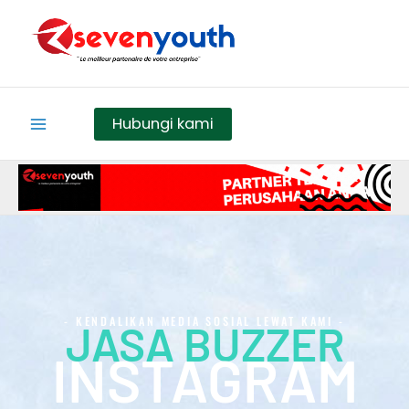
Skip
to
content
Hubungi kami
- KENDALIKAN MEDIA SOSIAL LEWAT KAMI -
JASA BUZZER
INSTAGRAM