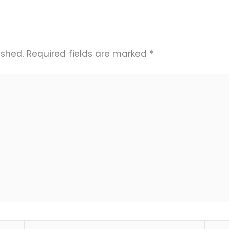
ished.
Required fields are marked
*
Email
Webs