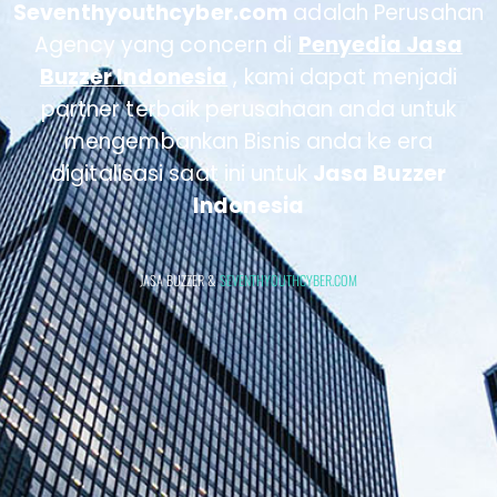
Seventhyouthcyber.com
adalah Perusahan
Agency yang concern di
Penyedia Jasa
Buzzer Indonesia
, kami dapat menjadi
partner terbaik perusahaan anda untuk
mengembankan Bisnis anda ke era
digitalisasi saat ini untuk
Jasa Buzzer
Indonesia
JASA BUZZER &
SEVENTHYOUTHCYBER.COM