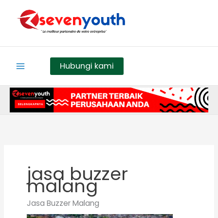
Skip
Search
to
for:
content
Hubungi kami
jasa buzzer
malang
Jasa Buzzer Malang