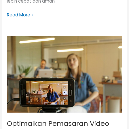
lebih cepat dan aman.
Read More »
Optimalkan
Pemasaran
Video
untuk
Meraih
Kepercayaan
Pelanggan
Optimalkan Pemasaran Video