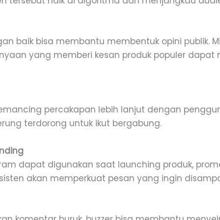
n tersebut naik di algoritma dan menjangkau audien
an baik bisa membantu membentuk opini publik. M
rtanyaan yang memberi kesan produk populer dapa
emancing percakapan lebih lanjut dengan pengguna
erung terdorong untuk ikut bergabung.
anding
ram dapat digunakan saat launching produk, promo
sisten akan memperkuat pesan yang ingin disampa
kan komentar buruk, buzzer bisa membantu meny