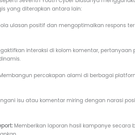
 seperti Seventh Youth Cyber biasanya menggunak
is yang diterapkan antara lain:
la ulasan positif dan mengoptimalkan respons ter
aktifkan interaksi di kolom komentar, pertanyaan pr
dinamis.
Membangun percakapan alami di berbagai platfor
gani isu atau komentar miring dengan narasi posi
port:
Memberikan laporan hasil kampanye secara 
lankan.