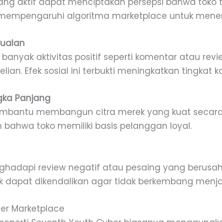
 yang aktif dapat menciptakan persepsi bahwa toko 
i mempengaruhi algoritma marketplace untuk menempa
jualan
 banyak aktivitas positif seperti komentar atau rev
an. Efek sosial ini terbukti meningkatkan tingkat ko
gka Panjang
mbantu membangun citra merek yang kuat secara b
 bahwa toko memiliki basis pelanggan loyal.
nghadapi review negatif atau pesaing yang berusah
lik dapat dikendalikan agar tidak berkembang menjadi
zer Marketplace