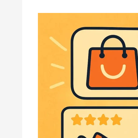
Jasa
Buzzer
Marketplace:
Strategi
Efektif
Meningkatkan
Popularitas
dan
Kepercayaan
di
Dunia
E-
Commerce